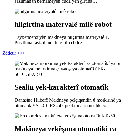
sazûmanan bernameyên cûda yên girtina…
hilgirtina materyalê milê robot
Taybetmendiyên makîneya hilgirtina materyalê 1.
Positiona rast-bilind, hilgirtina bilez ...
Zêdetir >>>
Sealin yek-karakterî otomatîk
Danasîna Hilberê Makîneya pelçiqandin û morkirinê ya
otomatîk YST-CGFX-50, pêçkirina otomatîkî ya ...
Makîneya vekêşana otomatîkî ca