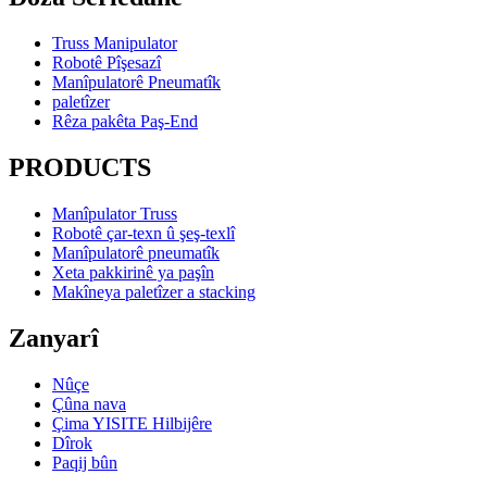
Truss Manipulator
Robotê Pîşesazî
Manîpulatorê Pneumatîk
paletîzer
Rêza pakêta Paş-End
PRODUCTS
Manîpulator Truss
Robotê çar-texn û şeş-texlî
Manîpulatorê pneumatîk
Xeta pakkirinê ya paşîn
Makîneya paletîzer a stacking
Zanyarî
Nûçe
Çûna nava
Çima YISITE Hilbijêre
Dîrok
Paqij bûn