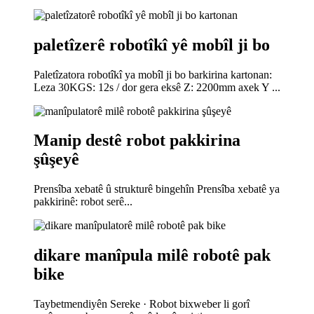
paletîzerê robotîkî yê mobîl ji bo
Paletîzatora robotîkî ya mobîl ji bo barkirina kartonan:
Leza 30KGS: 12s / dor gera eksê Z: 2200mm axek Y ...
Manip destê robot pakkirina
şûşeyê
Prensîba xebatê û strukturê bingehîn Prensîba xebatê ya
pakkirinê: robot serê...
dikare manîpula milê robotê pak
bike
Taybetmendiyên Sereke · Robot bixweber li gorî