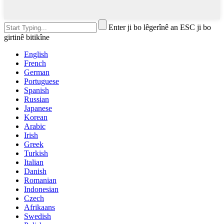
Enter ji bo lêgerînê an ESC ji bo
girtinê bitikîne
English
French
German
Portuguese
Spanish
Russian
Japanese
Korean
Arabic
Irish
Greek
Turkish
Italian
Danish
Romanian
Indonesian
Czech
Afrikaans
Swedish