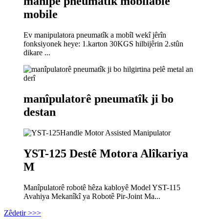
manîpê pneumatîk mobilable
mobile
Ev manipulatora pneumatîk a mobîl wekî jêrîn
fonksiyonek heye: 1.karton 30KGS hilbijêrin 2.stûn
dikare ...
manîpulatorê pneumatîk ji bo
destan
YST-125 Destê Motora Alîkariya
M
Manîpulatorê robotê hêza kabloyê Model YST-115
Avahiya Mekanîkî ya Robotê Pir-Joint Ma...
Zêdetir >>>