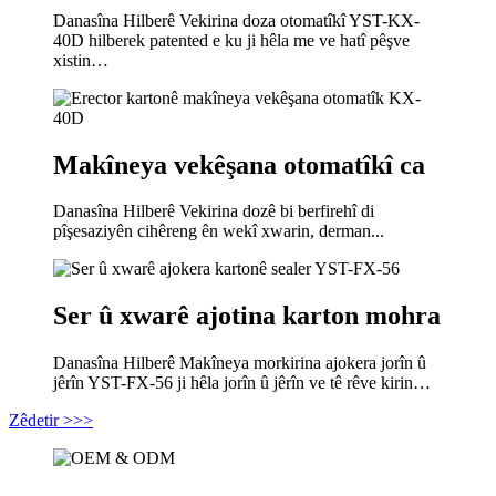
Danasîna Hilberê Vekirina doza otomatîkî YST-KX-
40D hilberek patented e ku ji hêla me ve hatî pêşve
xistin…
Makîneya vekêşana otomatîkî ca
Danasîna Hilberê Vekirina dozê bi berfirehî di
pîşesaziyên cihêreng ên wekî xwarin, derman...
Ser û xwarê ajotina karton mohra
Danasîna Hilberê Makîneya morkirina ajokera jorîn û
jêrîn YST-FX-56 ji hêla jorîn û jêrîn ve tê rêve kirin…
Zêdetir >>>