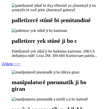
palletîzerê stûnê bi şemitandinê
palletizer yek stûnê ji bo c
Paletîzatorê yek stûnî ji bo barkirina kartonan: 20KGS
dirêjahiya milê: Leza 2M: 300-600 Karton/saet paletiz...
Zêdetir >>>
manîpulatorê pneumatîk ji bo
giran