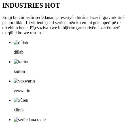
INDUSTRIES HOT
Em ji bo cûrbecûr serlêdanan çareseriyên birrîna lazer û gravurkirinê
pispor dikin. Li vir tenê çend serîlêdanên ku em bi gelemperî pê re
dixebitin hene. Pîşesaziya xwe hilbijêrin: çareseriyên lazer ên herî
maqûl ji bo we rast in.
dûlab
karton
vexwarin
xûrek