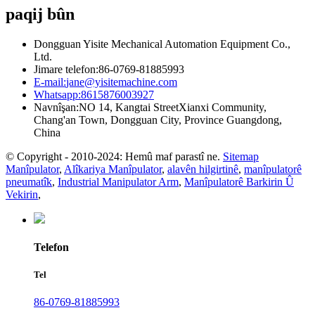
paqij bûn
Dongguan Yisite Mechanical Automation Equipment Co.,
Ltd.
Jimare telefon:
86-0769-81885993
E-mail:
jane@yisitemachine.com
Whatsapp:
8615876003927
Navnîşan:
NO 14, Kangtai StreetXianxi Community,
Chang'an Town, Dongguan City, Province Guangdong,
China
© Copyright - 2010-2024: Hemû maf parastî ne.
Sitemap
Manîpulator
,
Alîkariya Manîpulator
,
alavên hilgirtinê
,
manîpulatorê
pneumatîk
,
Industrial Manipulator Arm
,
Manîpulatorê Barkirin Û
Vekirin
,
Telefon
Tel
86-0769-81885993