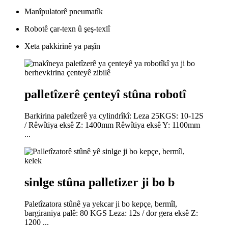
Manîpulatorê pneumatîk
Robotê çar-texn û şeş-texlî
Xeta pakkirinê ya paşîn
palletîzerê çenteyî stûna robotî
Barkirina paletîzerê ya cylindrîkî: Leza 25KGS: 10-12S
/ Rêwîtiya eksê Z: 1400mm Rêwîtiya eksê Y: 1100mm
...
sinlge stûna palletizer ji bo b
Paletîzatora stûnê ya yekcar ji bo kepçe, bermîl,
bargiraniya palê: 80 KGS Leza: 12s / dor gera eksê Z:
1200 ...