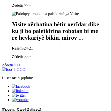
Zêdetir >>>
Yisite xêrhatina bêtir xerîdar dike
ku ji bo paletkirina robotan bi me
re hevkariyê bikin, mirov ...
Reşem-24-21
Zêdetir >>>
Zêdetir >>>
Li ser me bişopînin:
Doza Serlêdanê