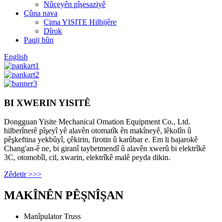
Nûçeyên pîşesaziyê
Çûna nava
Çima YISITE Hilbijêre
Dîrok
Paqij bûn
English
BI XWERIN YISITÊ
Dongguan Yisite Mechanical Omation Equipment Co., Ltd.
hilberînerê pîşeyî yê alavên otomatîk ên makîneyê, lêkolîn û
pêşkeftina yekbûyî, çêkirin, firotin û karûbar e. Em li bajarokê
Chang'an-ê ne, bi giranî taybetmendî û alavên xwerû bi elektrîkê
3C, otomobîl, cil, xwarin, elektrîkê malê peyda dikin.
Zêdetir >>>
MAKÎNÊN PÊŞNÎŞAN
Manîpulator Truss