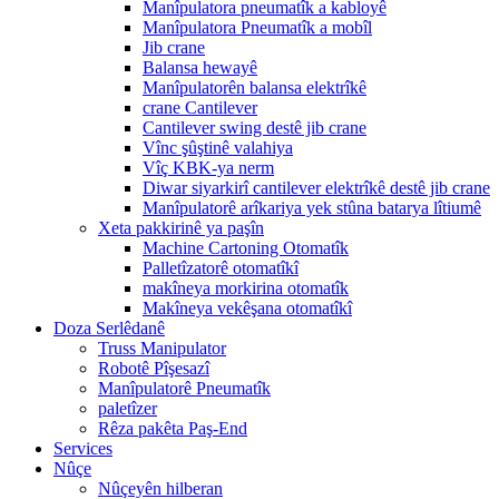
Manîpulatora pneumatîk a kabloyê
Manîpulatora Pneumatîk a mobîl
Jib crane
Balansa hewayê
Manîpulatorên balansa elektrîkê
crane Cantilever
Cantilever swing destê jib crane
Vînc şûştinê valahiya
Vîç KBK-ya nerm
Diwar siyarkirî cantilever elektrîkê destê jib crane
Manîpulatorê arîkariya yek stûna batarya lîtiumê
Xeta pakkirinê ya paşîn
Machine Cartoning Otomatîk
Palletîzatorê otomatîkî
makîneya morkirina otomatîk
Makîneya vekêşana otomatîkî
Doza Serlêdanê
Truss Manipulator
Robotê Pîşesazî
Manîpulatorê Pneumatîk
paletîzer
Rêza pakêta Paş-End
Services
Nûçe
Nûçeyên hilberan