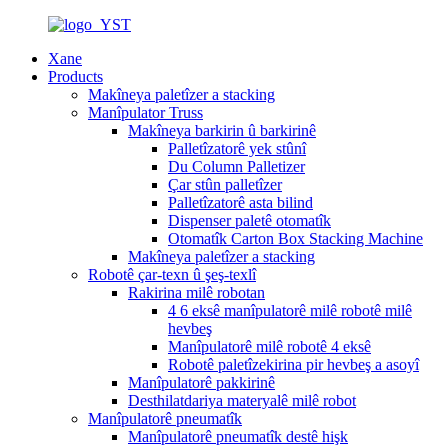
Xane
Products
Makîneya paletîzer a stacking
Manîpulator Truss
Makîneya barkirin û barkirinê
Palletîzatorê yek stûnî
Du Column Palletizer
Çar stûn palletîzer
Palletîzatorê asta bilind
Dispenser paletê otomatîk
Otomatîk Carton Box Stacking Machine
Makîneya paletîzer a stacking
Robotê çar-texn û şeş-texlî
Rakirina milê robotan
4 6 eksê manîpulatorê milê robotê milê
hevbeş
Manîpulatorê milê robotê 4 eksê
Robotê paletîzekirina pir hevbeş a asoyî
Manîpulatorê pakkirinê
Desthilatdariya materyalê milê robot
Manîpulatorê pneumatîk
Manîpulatorê pneumatîk destê hişk