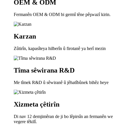
OEM & ODM
Fermanên OEM & ODM bi germî têne pêşwazî kirin.
Karzan
Zûtirîn, kapasîteya hilberîn û firotanê ya herî mezin
Tîma sêwirana R&D
Me tîmek R&D û sêwiranê û jêhatîbûnek bihêz heye
Xizmeta çêtirîn
Di nav 12 demjimêran de ji bo lêpirsîn an fermanên we
vegere têkilî.