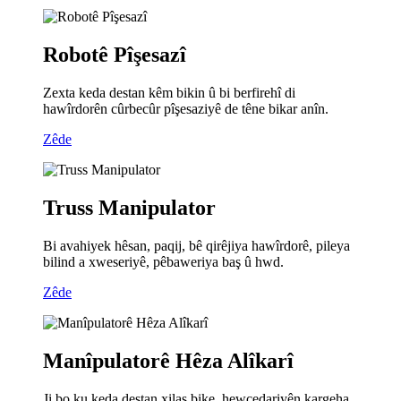
Robotê Pîşesazî
Zexta keda destan kêm bikin û bi berfirehî di
hawîrdorên cûrbecûr pîşesaziyê de têne bikar anîn.
Zêde
Truss Manipulator
Bi avahiyek hêsan, paqij, bê qirêjiya hawîrdorê, pileya
bilind a xweseriyê, pêbaweriya baş û hwd.
Zêde
Manîpulatorê Hêza Alîkarî
Ji bo ku keda destan xilas bike, hewcedariyên kargeha