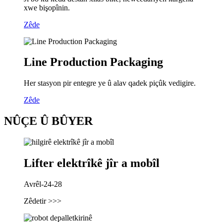
xwe bişopînin.
Zêde
Line Production Packaging
Her stasyon pir entegre ye û alav qadek piçûk vedigire.
Zêde
NÛÇE Û BÛYER
Lifter elektrîkê jîr a mobîl
Avrêl-24-28
Zêdetir >>>